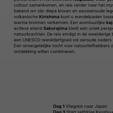
cultuur samenkomen, en reis verder naar het my
bekend om zijn diepe kloven en eeuwenoude lege
vulkanische
Kirishima
kunt u wandelpaden tuss
warme bronnen verkennen. Een avontuurlijke
ka
actieve eiland
Sakurajima
biedt een uniek persp
natuurkrachten. De reis eindigt in de weelderig
een UNESCO-werelderfgoed vol oeroude ceders en
Een onvergetelijke tocht voor natuurliefhebbers di
ontdekking willen combineren.
Dag 1
Vliegreis naar Japan
Dag 3
Start selfdrive Kyushu-