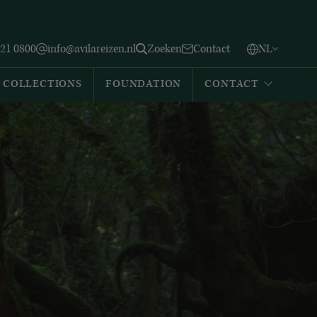
Vlaams
English
Zoeken
221 0800
info@avilareizen.nl
Zoeken
Contact
NL
Español
COLLECTIONS
FOUNDATION
CONTACT