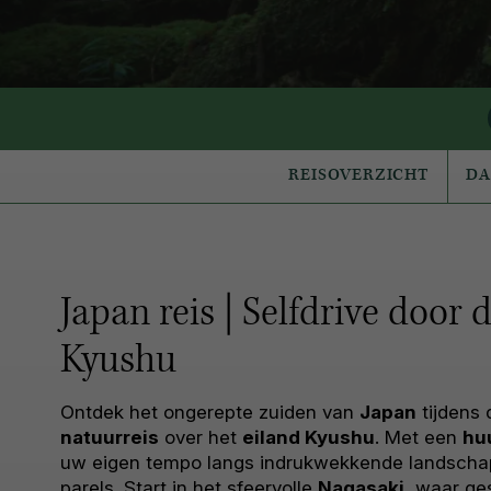
REISOVERZICHT
D
Japan reis | Selfdrive door
Kyushu
Ontdek het ongerepte zuiden van
Japan
tijdens
natuurreis
over het
eiland Kyushu
. Met een
hu
uw eigen tempo langs indrukwekkende landscha
parels. Start in het sfeervolle
Nagasaki
, waar ge