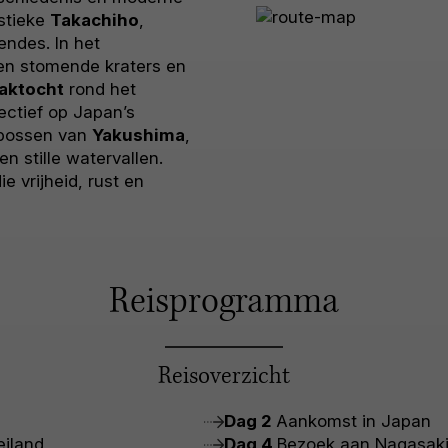
stieke
Takachiho
,
ndes. In het
en stomende kraters en
jaktocht
rond het
ectief op Japan’s
e bossen van
Yakushima
,
 stille watervallen.
e vrijheid, rust en
Reisprogramma
Reisoverzicht
Dag 2
Aankomst in Japan
eiland
Dag 4
Bezoek aan Nagasak