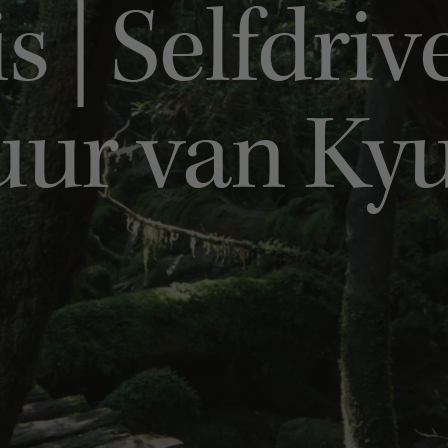
s | Selfdri
uur van Ky