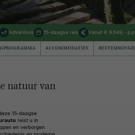
Adventure
15-daagse reis
Vanaf € 8.649,- p.p
AGPROGRAMMA
ACCOMMODATIES
BESTEMMINGE
 de natuur van
 deze 15-daagse
urauto
reist u in
ppen en verborgen
schiedenis en moderne