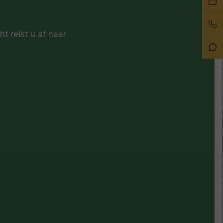
ee
Bel
afs
t reist u af naar
on
Sta
Ch