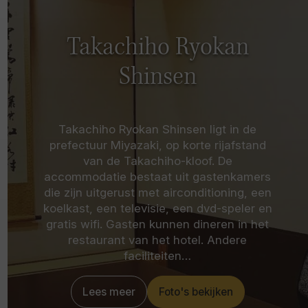
Takachiho Ryokan
Shinsen
Takachiho Ryokan Shinsen ligt in de
prefectuur Miyazaki, op korte rijafstand
van de Takachiho-kloof. De
accommodatie bestaat uit gastenkamers
die zijn uitgerust met airconditioning, een
koelkast, een televisie, een dvd-speler en
gratis wifi. Gasten kunnen dineren in het
restaurant van het hotel. Andere
faciliteiten…
Lees meer
Foto's bekijken