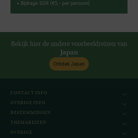
• Bijdrage SGR (€5,- per persoon)
Bekijk hier de andere voorbeeldreizen van
Japan
Ontdek Japan
CONTACT INFO
OVERIGE INFO
Avila Reizen
Nieuwe Gracht 78
BESTEMMINGEN
KvK: 51111616
2011 NJ, Haarlem
BTW nr.: NL823096415B01
THEMAREIZEN
Afrika
+31 (0) 23 221 0800
Bank: ABN AMRO
Azië
+32 (0) 33 880 226
OVERIGE
Cruises
NL58ABNA0617518297
Caribisch gebied