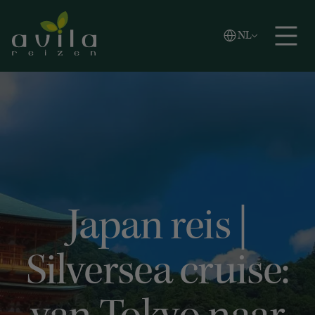
Vlaams
NL
Zoeken
English
Español
Japan reis |
Silversea cruise: