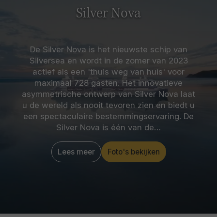
u het lokale leven écht ervaren? Breng dan een
Silver Nova
bezoek aan een traditionele theeceremonie of
zing mee in een van de iconische karaoke bars.
Of u nu kiest voor cultuur, gastronomie of
avontuur – Tokyo is een meeslepende start van
De Silver Nova is het nieuwste schip van
een onvergetelijke cruise.
Silversea en wordt in de zomer van 2023
actief als een 'thuis weg van huis' voor
maximaal 728 gasten. Het innovatieve
asymmetrische ontwerp van Silver Nova laat
u de wereld als nooit tevoren zien en biedt u
een spectaculaire bestemmingservaring. De
Silver Nova is één van de…
Lees meer
Foto's bekijken