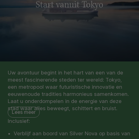
Start vanuit Tokyo
Uw avontuur begint in het hart van een van de
meest fascinerende steden ter wereld: Tokyo,
een metropool waar futuristische innovatie en
eeuwenoude tradities harmonieus samenkomen.
Laat u onderdompelen in de energie van deze
stad waar alles beweegt, schittert en bruist.
Lees meer
Inclusief:
Vanaf het moment dat u aankomt, wacht er een
duizelingwekkende wereld vol contrasten. Geniet
Verblijf aan boord van Silver Nova op basis van
van het uitzicht over deze immense stad vanaf