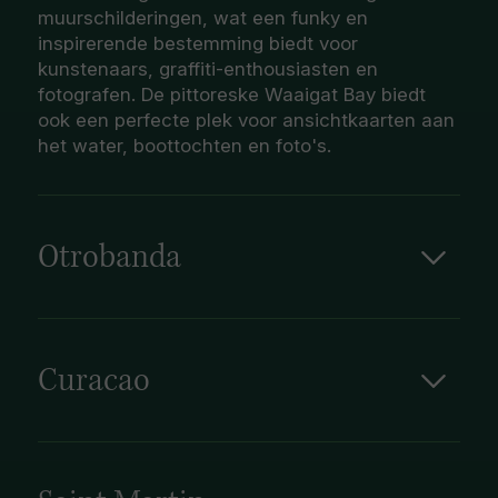
muurschilderingen, wat een funky en
inspirerende bestemming biedt voor
kunstenaars, graffiti-enthousiasten en
fotografen. De pittoreske Waaigat Bay biedt
ook een perfecte plek voor ansichtkaarten aan
het water, boottochten en foto's.
Otrobanda
Otrobanda, wat 'de andere kant' betekent, is
een levendig historisch centrum aan de
overkant van de baai van Punda in Willemstad.
Het is een artistieke wijk met gerestaureerde
Curacao
koloniale gebouwen, kleurrijke huizen en
Curaçao is een eiland in het Caribisch gebied
vervagende muurschilderingen. Een bezoek
dat, samen met Aruba en Bonaire, deel
aan het Kura Hulanda Museum is een absolute
uitmaakt van de 'ABC' eilandengroep. Terwijl
aanrader, omdat het inzicht biedt in de bijdrage
de meeste reizigers Curaçao