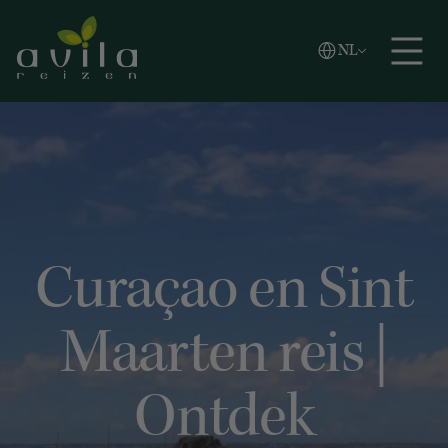
Vlaams
NL
Zoeken
English
Español
Curaçao en Sint
Maarten reis |
Ontdek