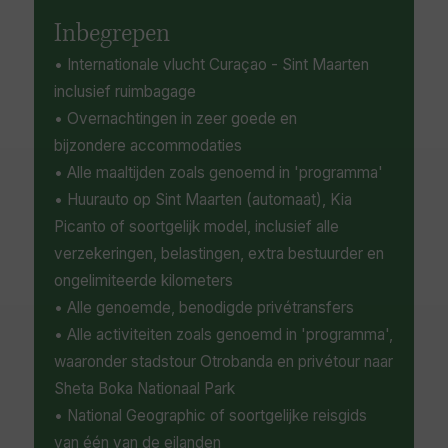
wandelen en een scala aan spannende
wereld, u vindt vast en zeker alles wat u maar
watersporten.
Inbegrepen
kunt wensen op dit kleurrijke Caribische
eilandparadijs
• Internationale vlucht Curaçao - Sint Maarten
inclusief ruimbagage
• Overnachtingen in zeer goede en
bijzondere accommodaties
• Alle maaltijden zoals genoemd in 'programma'
• Huurauto op Sint Maarten (automaat), Kia
Picanto of soortgelijk model, inclusief alle
verzekeringen, belastingen, extra bestuurder en
ongelimiteerde kilometers
• Alle genoemde, benodigde privétransfers
• Alle activiteiten zoals genoemd in 'programma',
waaronder stadstour Otrobanda en privétour naar
Sheta Boka Nationaal Park
• National Geographic of soortgelijke reisgids
van één van de eilanden