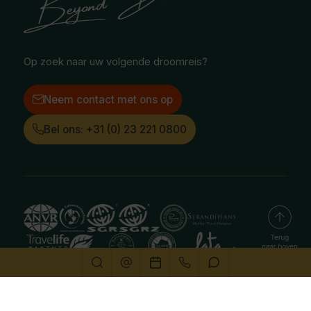
Facebook
Instagram
LinkedIn
Op zoek naar uw volgende droomreis?
Neem contact met ons op
Bel ons: +31 (0) 23 221 0800
Deze website gebruikt cookies