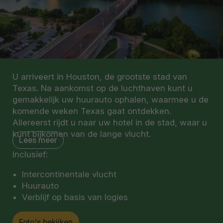
U arriveert in Houston, de grootste stad van
Texas. Na aankomst op de luchthaven kunt u
gemakkelijk uw huurauto ophalen, waarmee u de
komende weken Texas gaat ontdekken.
Allereerst rijdt u naar uw hotel in de stad, waar u
kunt bijkomen van de lange vlucht.
Lees meer
Inclusief:
Houston is gelegen in de zuidoostelijke hoek van
Texas, nabij de Golf van Mexico. De stad
Intercontinentale vlucht
beschikt over een ultramodern centrum met een
Huurauto
levendige theaterwijk, talloze indrukwekkende
Verblijf op basis van logies
musea en galerieën en het Hermann Park. Dit is
een groot park dicht bij het centrum met een
Foto's bekijken