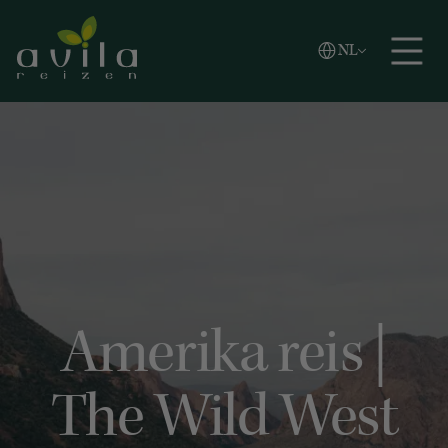
Vlaams
NL
Zoeken
English
Español
Amerika reis |
The Wild West