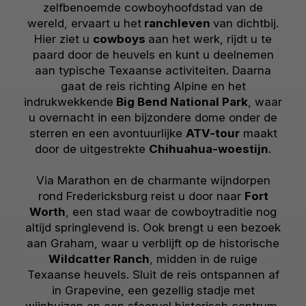
zelfbenoemde cowboyhoofdstad van de
wereld, ervaart u het
ranchleven
van dichtbij.
Hier ziet u
cowboys
aan het werk, rijdt u te
paard door de heuvels en kunt u deelnemen
aan typische Texaanse activiteiten. Daarna
gaat de reis richting Alpine en het
indrukwekkende
Big Bend National Park
, waar
u overnacht in een bijzondere dome onder de
sterren en een avontuurlijke
ATV-tour
maakt
door de uitgestrekte
Chihuahua-woestijn
.
Via Marathon en de charmante wijndorpen
rond Fredericksburg reist u door naar
Fort
Worth
, een stad waar de cowboytraditie nog
altijd springlevend is. Ook brengt u een bezoek
aan Graham, waar u verblijft op de historische
Wildcatter Ranch
, midden in de ruige
Texaanse heuvels. Sluit de reis ontspannen af
in Grapevine, een gezellig stadje met