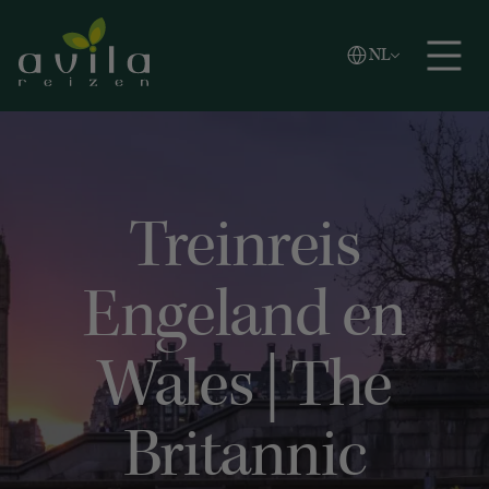
Vlaams
NL
Zoeken
English
Español
Treinreis
Engeland en
Wales | The
Britannic