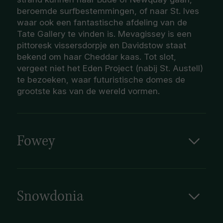
beroemde surfbestemmingen, of naar St. Ives
waar ook een fantastische afdeling van de
Tate Gallery te vinden is. Mevagissey is een
pittoresk vissersdorpje en Davidstow staat
bekend om haar Cheddar kaas. Tot slot,
vergeet niet het Eden Project (nabij St. Austell)
te bezoeken, waar futuristische domes de
grootste kas van de wereld vormen.
Fowey
Fowey ligt aan de monding van de Fowey rivier
in het zuiden van de provincie Cornwall en in
het zuidwesten van Engeland. Fowey beschikt
over een prachtige kustlijn en rijke historie
Snowdonia
teruggaand tot aan de 7e eeuw, waardoor het
Gelegen in het noordwesten van Wales is de
een populaire plek is voor toeristen. Aanraders