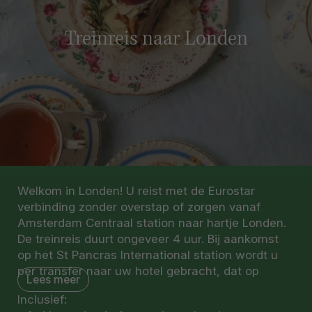
Treinreis naar Londen
Welkom in Londen! U reist met de Eurostar
verbinding zonder overstap of zorgen vanaf
Amsterdam Centraal station naar hartje Londen.
De treinreis duurt ongeveer 4 uur. Bij aankomst
op het St Pancras International station wordt u
per transfer naar uw hotel gebracht, dat op
Lees meer
steenworp afstand van Hyde Park ligt. U wordt
Inclusief:
hier omringd door vele bezienswaardigheden van