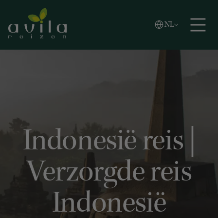
Vlaams
NL
Zoeken
English
Español
Indonesië reis |
Verzorgde reis
Indonesië