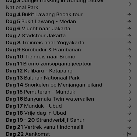
Dag 3
Jungle trekking in Gunung Leuser
National Park
Dag 4
Bukit Lawang Becak tour
Dag 5
Bukit Lawang - Medan
Dag 6
Vlucht naar Jakarta
Dag 7
Stadstour Jakarta
Dag 8
Treinreis naar Yogyakarta
Dag 9
Borobudur & Prambanan
Dag 10
Treinreis naar Bromo
Dag 11
Bromo zonsopgang jeeptour
Dag 12
Kalibaru - Ketapang
Dag 13
Baluran Nationaal Park
Dag 14
Snorkelen op Menjangan-eiland
Dag 15
Pemuteran - Munduk
Dag 16
Banyumala Twin watervallen
Dag 17
Munduk - Ubud
Dag 18
Vrije dag in Ubud
Dag 19 - 20
Strandverblijf Sanur
Dag 21
Vertrek vanuit Indonesië
Dag 22
Aankomst