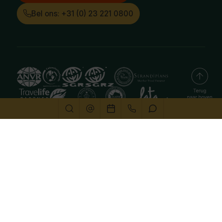
Bel ons: +31 (0) 23 221 0800
Deze website gebruikt cookies
We gebruiken cookies om de website goed te laten
functioneren. Meer informatie is beschikbaar in onze
privacyverklaring
. Door op accepteren te klikken, geef je
aan hiermee akkoord te gaan.
Alleen noodzakelijk
Aanpassen