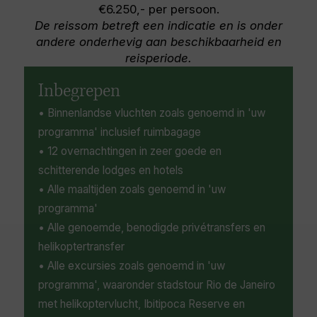
Portugese kolonie tot het midden van de 19e
€6.250,- per persoon.
eeuw volgt om meer te weten te komen over
De reissom betreft een indicatie en is onder
de geschiedenis ervan. Kunstliefhebbers zullen
andere onderhevig aan beschikbaarheid en
een bezoek aan The Eva Klabin Foundation
reisperiode.
(Casa Museu Eva Klabin) waarderen, een
historisch huis van de beroemde kunst- en
Inbegrepen
antiekverzamelaar Eva Klabin met meer dan
• Binnenlandse vluchten zoals genoemd in 'uw
1000 kunstwerken van over de hele wereld.
programma' inclusief ruimbagage
Een bezoek aan Copacabana is niet compleet
zonder het wereldberoemde strand van
• 12 overnachtingen in zeer goede en
Copacabana, een 4 kilometer lang stuk
schitterende lodges en hotels
goudkleurig zand bezaaid met felgekleurde
• Alle maaltijden zoals genoemd in 'uw
parasols, bars en een populaire speeltuin voor
programma'
watersporten, voetbal, volleybal of gewoon
• Alle genoemde, benodigde privétransfers en
luieren in de zon.
helikoptertransfer
• Alle excursies zoals genoemd in 'uw
programma', waaronder stadstour Rio de Janeiro
met helikoptervlucht, Ibitipoca Reserve en