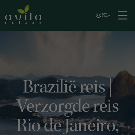
Vlaams
NL
Zoeken
English
Español
Brazilië reis |
Verzorgde reis
Rio de Janeiro,