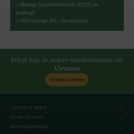
• Bijdrage Calamiteitenfonds (€2,50 per
boeking)
• SGR-bijdrage (€5,- per persoon)
Bekijk hier de andere voorbeeldreizen van
Vietnam
Ontdek Vietnam
CONTACT INFO
OVERIGE INFO
Avila Reizen
Nieuwe Gracht 78
BESTEMMINGEN
KvK: 51111616
2011 NJ, Haarlem