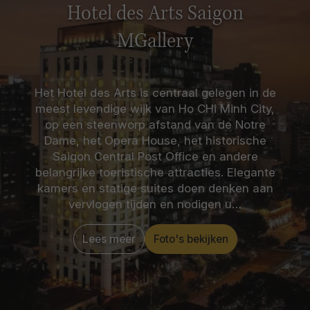
Hotel des Arts Saigon
MGallery
Het Hotel des Arts is centraal gelegen in de
meest levendige wijk van Ho CHi Minh City,
op een steenworp afstand van de Notre
Dame, het Opera House, het historische
Saigon Central Post Office en andere
belangrijke toeristische attracties. Elegante
kamers en statige suites doen denken aan
vervlogen tijden en nodigen u…
Lees meer
Foto's bekijken