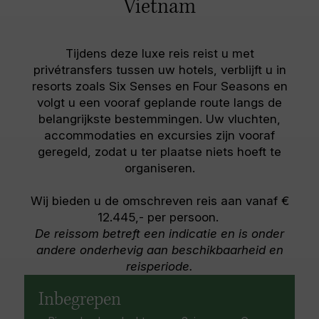
Vietnam
ambachtelijke dorpjes, Khmer pagodes,
politieke gevangenen tijdens het Frans
prachtige mangroves, schilderachtige
koloniale tijdperk, toen het bekend stond als
boomgaarden en een aantal opmerkelijke
Poulo Condore. Het Saigon regime hield op dit
Tijdens deze luxe reis reist u met
drijvende markten.
eiland tegenstanders gevangen in de beruchte
privétransfers tussen uw hotels, verblijft u in
cellen, die bekend staan als de 'tijger kooien ".
resorts zoals Six Senses en Four Seasons en
De oude gevangenis gebouwen staan nog
volgt u een vooraf geplande route langs de
overeind en er is een klein museum dat meer
belangrijkste bestemmingen. Uw vluchten,
vertelt over de beruchte historie van dit eiland.
accommodaties en excursies zijn vooraf
Con Dao is het makkelijkst bereikbaar vanaf Ho
geregeld, zodat u ter plaatse niets hoeft te
Chi Min Stad per vliegtuig.
organiseren.
Wij bieden u de omschreven reis aan vanaf €
12.445,- per persoon.
De reissom betreft een indicatie en is onder
andere onderhevig aan beschikbaarheid en
reisperiode.
Inbegrepen