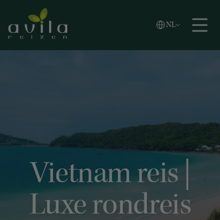
Vlaams
NL
Zoeken
English
Español
Vietnam reis |
Luxe rondreis