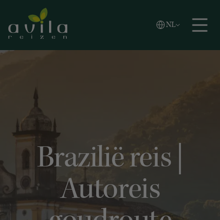
Vlaams
NL
Zoeken
English
Español
Brazilië reis |
Autoreis