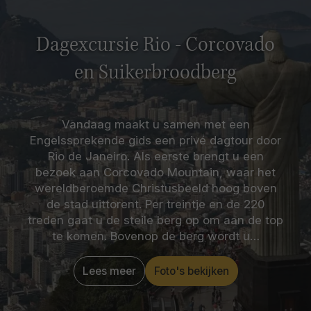
Dagexcursie Rio - Corcovado
en Suikerbroodberg
Vandaag maakt u samen met een
Engelssprekende gids een privé dagtour door
Rio de Janeiro. Als eerste brengt u een
bezoek aan Corcovado Mountain, waar het
wereldberoemde Christusbeeld hoog boven
de stad uittorent. Per treintje en de 220
treden gaat u de steile berg op om aan de top
te komen. Bovenop de berg wordt u…
Lees meer
Foto's bekijken