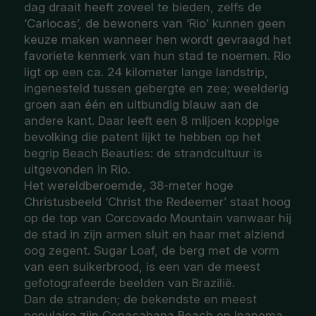
dag draait heeft zoveel te bieden, zelfs de
‘Cariocas’, de bewoners van ‘Rio’ kunnen geen
keuze maken wanneer hen wordt gevraagd het
favoriete kenmerk van hun stad te noemen. Rio
ligt op een ca. 24 kilometer lange landstrip,
ingenesteld tussen gebergte en zee; weelderig
groen aan één en uitbundig blauw aan de
andere kant. Daar leeft een 8 miljoen koppige
bevolking die patent lijkt te hebben op het
begrip Beach Beauties: de strandcultuur is
uitgevonden in Rio.
Het wereldberoemde, 38-meter hoge
Christusbeeld ‘Christ the Redeemer’ staat hoog
op de top van Corcovado Mountain vanwaar hij
de stad in zijn armen sluit en haar met alziend
oog zegent. Sugar Loaf, de berg met de vorm
van een suikerbrood, is een van de meest
gefotografeerde beelden van Brazilië.
Dan de stranden; de bekendste en meest
populaire zijn Copacabana Beach en Ipanema