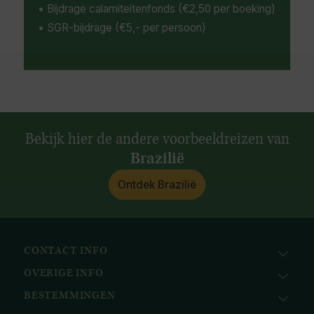
• Bijdrage calamiteitenfonds (€2,50 per boeking)
• SGR-bijdrage (€5,- per persoon)
Bekijk hier de andere voorbeeldreizen van
Brazilië
Ontdek Brazilië
CONTACT INFO
OVERIGE INFO
Avila Reizen
Nieuwe Gracht 78
BESTEMMINGEN
KvK: 51111616
2011 NJ, Haarlem