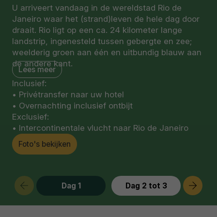
U arriveert vandaag in de wereldstad Rio de
Janeiro waar het (strand)leven de hele dag door
draait. Rio ligt op een ca. 24 kilometer lange
landstrip, ingenesteld tussen gebergte en zee;
weelderig groen aan één en uitbundig blauw aan
de andere kant.
Lees meer
Bij aankomst wordt u naar uw boutique hotel
Inclusief:
gebracht gelegen in de charmante en
• Privétransfer naar uw hotel
Boheemse wijk Santa Teresa. De wijk ligt op een
• Overnachting inclusief ontbijt
heuvel en biedt een prachtig uitzicht over de
Exclusief:
stad. Het staat bekend om zijn koloniale
• Intercontinentale vlucht naar Rio de Janeiro
architectuur, geplaveide straatjes en vele
gezellige bars en goede restaurants met
Foto's bekijken
interessante graffiti aan de muren.
Dag 1
Dag 2 tot 3