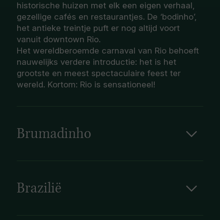
historische huizen met elk een eigen verhaal,
gezellige cafés en restaurantjes. De ‘bodinho’,
het antieke treintje puft er nog altijd voort
vanuit downtown Rio.
Het wereldberoemde carnaval van Rio behoeft
nauwelijks verdere introductie: het is het
grootste en meest spectaculaire feest ter
wereld. Kortom: Rio is sensationeel!
Brumadinho
Gelegen in de staat Minas Gerais in het
zuidoosten van Brazilië, herbergt het afgelegen
stadje Brumadinho een cultureel juweel van
wereldklasse: het openluchtmuseum Inhotim.
Brazilië
Verspreid over 20 vierkante kilometer is dit
zorgvuldig aangelegde park een enorm
kunstwerk op zich en vergt het minstens twee