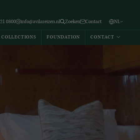
Vlaams
English
Zoeken
221 0800
info@avilareizen.nl
Zoeken
Contact
NL
Español
COLLECTIONS
FOUNDATION
CONTACT