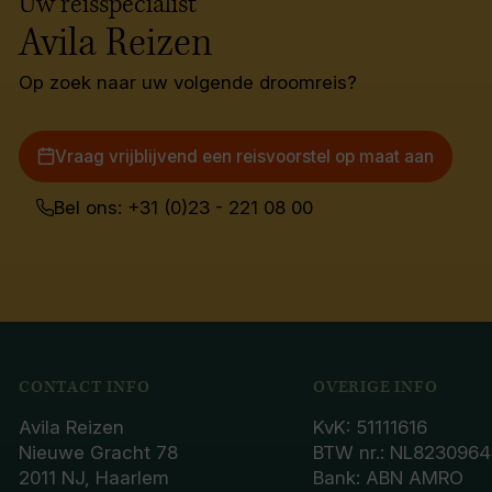
Uw reisspecialist
Avila Reizen
Op zoek naar uw volgende droomreis?
Vraag vrijblijvend een reisvoorstel op maat aan
Bel ons: +31 (0)23 - 221 08 00
CONTACT INFO
OVERIGE INFO
Avila Reizen
KvK: 51111616
Nieuwe Gracht 78
BTW nr.: NL8230964
2011 NJ, Haarlem
Bank: ABN AMRO