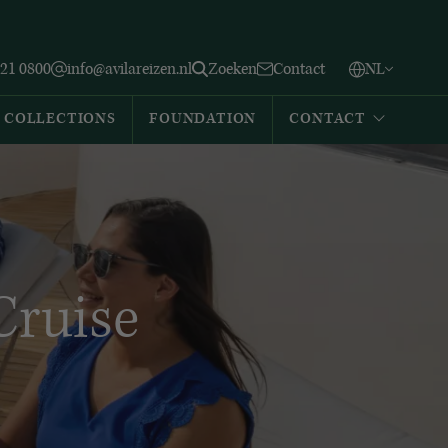
Vlaams
English
Zoeken
221 0800
info@avilareizen.nl
Zoeken
Contact
NL
Español
COLLECTIONS
FOUNDATION
CONTACT
Cruise