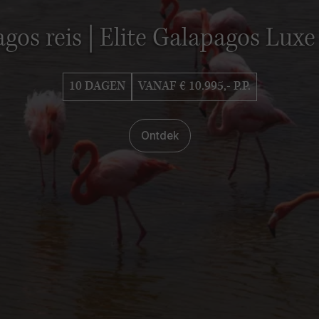
gos reis | Elite Galapagos Luxe
10 DAGEN
VANAF € 10.995,- P.P.
Ontdek