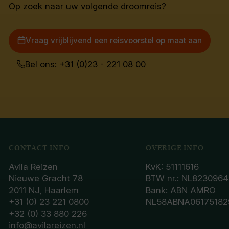
Op zoek naar uw volgende droomreis?
Vraag vrijblijvend een reisvoorstel op maat aan
Bel ons: +31 (0)23 - 221 08 00
CONTACT INFO
OVERIGE INFO
Avila Reizen
KvK: 51111616
Nieuwe Gracht 78
BTW nr.: NL8230964
2011 NJ, Haarlem
Bank: ABN AMRO
+31 (0) 23 221 0800
NL58ABNA06175182
+32 (0) 33 880 226
info@avilareizen.nl