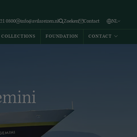
Vlaams
English
Zoeken
221 0800
info@avilareizen.nl
Zoeken
Contact
NL
Español
COLLECTIONS
FOUNDATION
CONTACT
emini