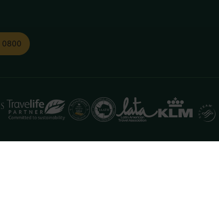
1 0800
functioneren. Meer informatie is beschikbaar in onze
pr