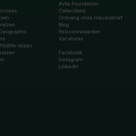
Avila Foundation
cruises
Collections
izen
Ontvang onze nieuwsbrief
sreizen
Blog
 Geographic
Reisvoorwaarden
ons
Vacatures
Wildlife reizen
 reizen
Facebook
en
Instagram
LinkedIn