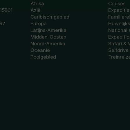
Afrika
Cruises
15B01
Azië
Expeditie
Caribisch gebied
Familiere
97
Europa
Huwelijk
Latijns-Amerika
National
Midden-Oosten
Expediti
Noord-Amerika
Safari & 
Oceanië
Selfdrive
Poolgebied
Treinreiz