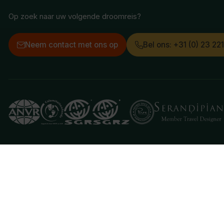
Op zoek naar uw volgende droomreis?
Neem contact met ons op
Bel ons: +31 (0) 23 22
Deze website gebruikt cookies
We gebruiken cookies om de website goed te laten 
je aan hiermee akkoord te gaan.