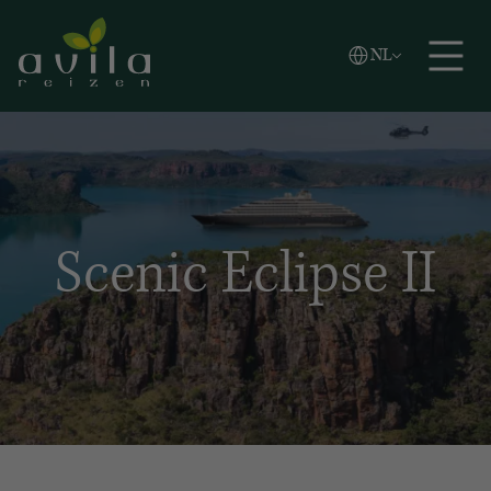
Vlaams
NL
Zoeken
English
Español
Scenic Eclipse II