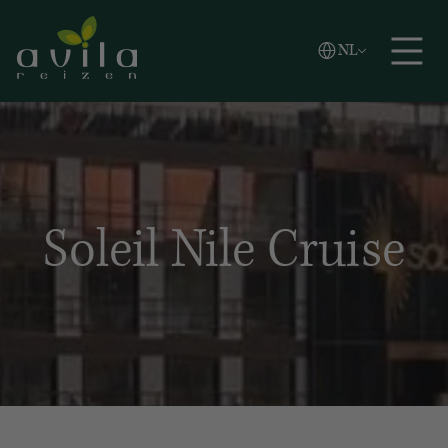
Vlaams
NL
Zoeken
English
Español
Soleil Nile Cruise