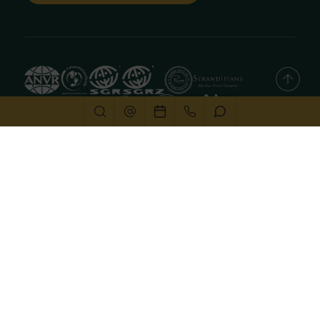
Deze website gebruikt cookies
We gebruiken cookies om de website goed te laten
functioneren. Meer informatie is beschikbaar in onze
privacyverklaring
. Door op accepteren te klikken, geef je
aan hiermee akkoord te gaan.
Alleen noodzakelijk
Aanpassen
Alles accepteren