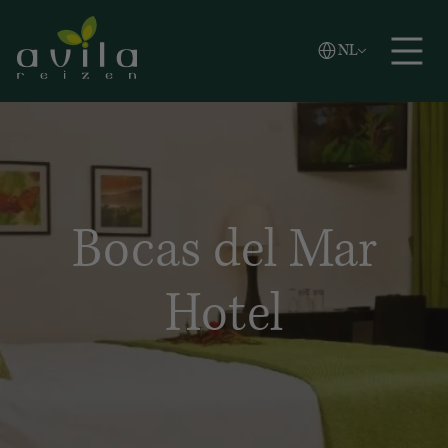
Vlaams
NL
Zoeken
English
Español
Bocas del Mar
Hotel