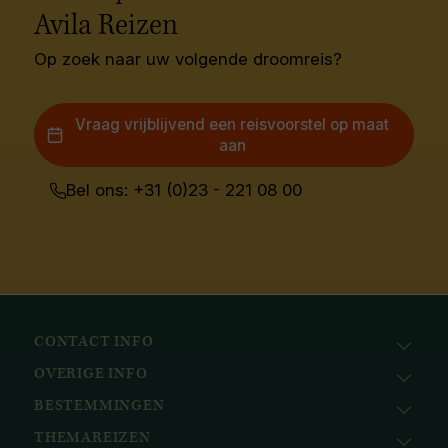
Avila Reizen
Op zoek naar uw volgende droomreis?
Vraag vrijblijvend een reisvoorstel op maat
aan
Bel ons: +31 (0)23 - 221 08 00
CONTACT INFO
OVERIGE INFO
Avila Reizen
Nieuwe Gracht 78
BESTEMMINGEN
KvK: 51111616
2011 NJ, Haarlem
BTW nr.: NL823096415B01
THEMAREIZEN
Afrika
+31 (0) 23 221 0800