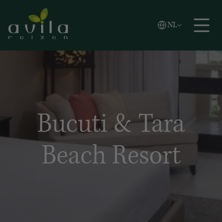
Vlaams
NL
Zoeken
English
Español
Bucuti & Tara
Beach Resort