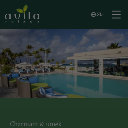
Vlaams
NL
Zoeken
English
Español
Charmant & uniek