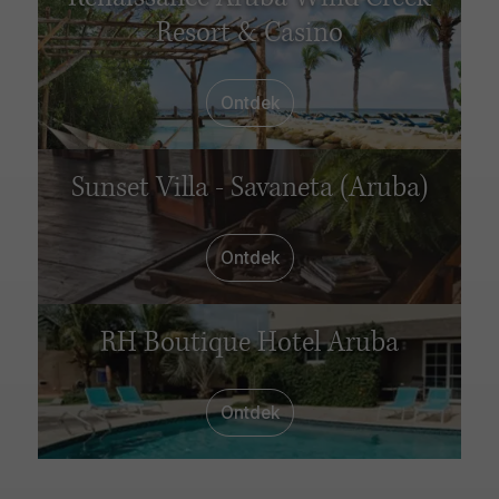
Resort & Casino
Ontdek
Sunset Villa - Savaneta (Aruba)
Ontdek
RH Boutique Hotel Aruba
Ontdek