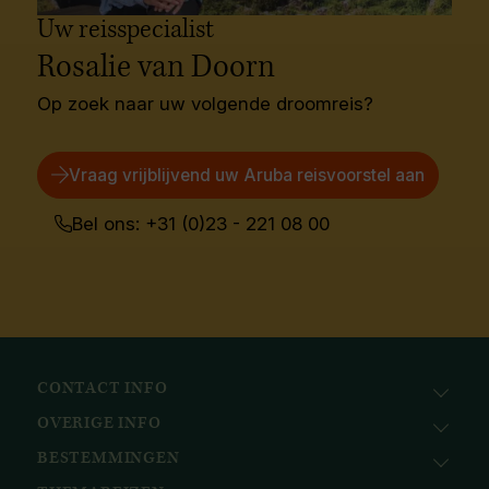
Uw reisspecialist
Rosalie van Doorn
Op zoek naar uw volgende droomreis?
Vraag vrijblijvend uw Aruba reisvoorstel aan
Bel ons: +31 (0)23 - 221 08 00
CONTACT INFO
OVERIGE INFO
Avila Reizen
Nieuwe Gracht 78
BESTEMMINGEN
KvK: 51111616
2011 NJ, Haarlem
BTW nr.: NL823096415B01