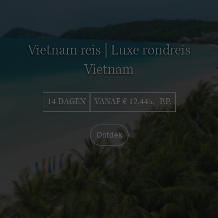
Vietnam reis | Luxe rondreis
Vietnam
14 DAGEN
VANAF € 12.445,- P.P.
Ontdek