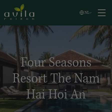
Vlaams
NL
Zoeken
English
Español
Four Seasons
Resort The Nam
Hai Hoi An