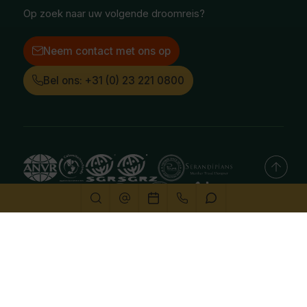
LinkedIn
Op zoek naar uw volgende droomreis?
Neem contact met ons op
Bel ons: +31 (0) 23 221 0800
Deze website gebruikt cookies
We gebruiken cookies om de website goed te laten
functioneren. Meer informatie is beschikbaar in onze
privacyverklaring
. Door op accepteren te klikken, geef je