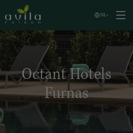
Vlaams
NL
Zoeken
English
Español
Octant Hotels
Furnas