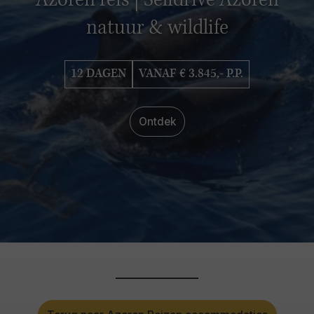
Azoren reis | Selfdrive Azoren
natuur & wildlife
12 DAGEN
VANAF € 3.845,- P.P.
Ontdek