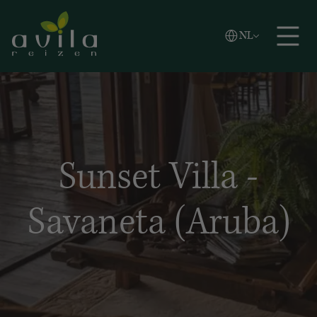
Vlaams
NL
Zoeken
English
Español
Sunset Villa -
Savaneta (Aruba)