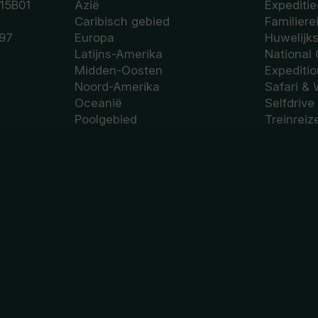
15B01
Azië
Expeditie
Caribisch gebied
Familiere
97
Europa
Huwelijk
Latijns-Amerika
National
Midden-Oosten
Expediti
Noord-Amerika
Safari & 
Oceanië
Selfdrive
Poolgebied
Treinreiz