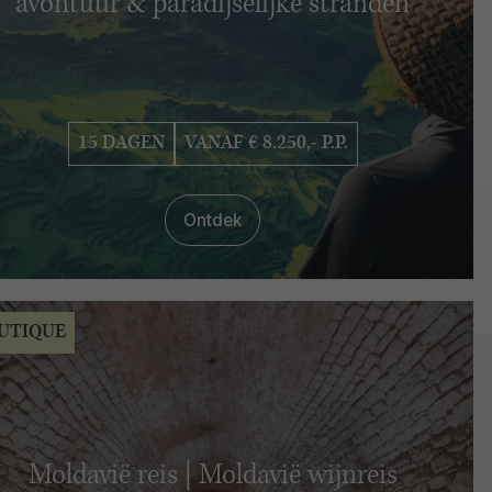
avontuur & paradijselijke stranden
15 DAGEN
VANAF € 8.250,- P.P.
Ontdek
UTIQUE
Moldavië reis | Moldavië wijnreis