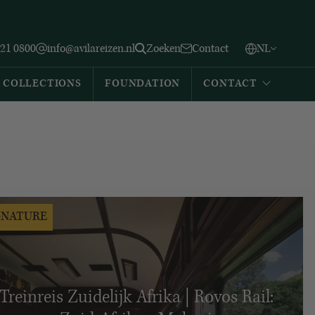
Vlaams
English
Zoeken
221 0800
info@avilareizen.nl
Zoeken
Contact
NL
Español
COLLECTIONS
FOUNDATION
CONTACT
GNATURE
Treinreis Zuidelijk Afrika | Rovos Rail: