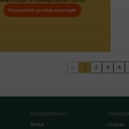
verwachtingen, in volledige luxe en comfort.
Reisvoorstel op maat aanvragen
1
2
3
4
BESTEMMINGEN
THEMARE
Afrika
Cruises