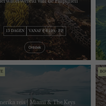
erwaterwereld van de Filipijnen
13 DAGEN
VANAF € 4.195,- P.P.
Ontdek
UE
BO
erika reis | Miami & The Keys