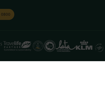
1 0800
functioneren. Meer informatie is beschikbaar in onze
pr