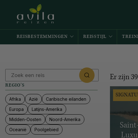
REISBESTEMMINGEN
REISSTIJL
TREIN
Er zijn
39
REGIO'S
SIGNATU
Afrika
Azië
Caribische eilanden
Europa
Latijns-Amerika
Midden-Oosten
Noord-Amerika
Saint
Oceanië
Poolgebied
Luxue