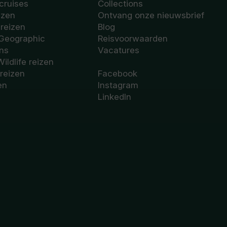
cruises
Collections
izen
Ontvang onze nieuwsbrief
sreizen
Blog
 Geographic
Reisvoorwaarden
ons
Vacatures
Wildlife reizen
 reizen
Facebook
en
Instagram
LinkedIn