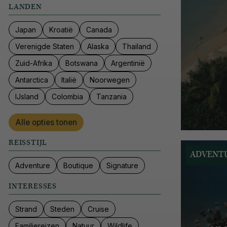
LANDEN
Japan
Kroatië
Canada
Verenigde Staten
Alaska
Thailand
Zuid-Afrika
Botswana
Argentinië
Antarctica
Italië
Noorwegen
IJsland
Colombia
Tanzania
Alle opties tonen
REISSTIJL
ADVENT
Adventure
Boutique
Signature
INTERESSES
Strand
Steden
Cruise
Familiereizen
Natuur
Wildlife