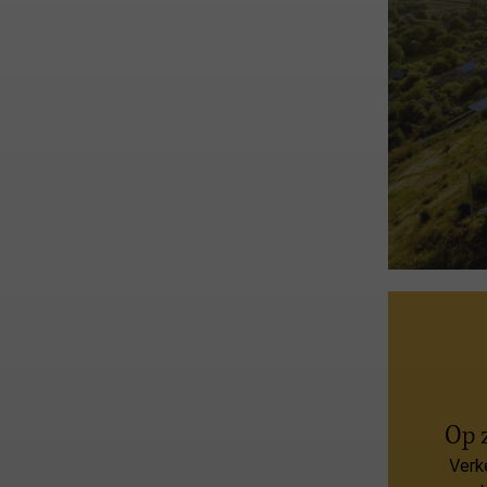
Op 
Verk