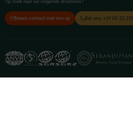
Op zoek naar uw volgende droomreis?
Neem contact met ons op
Bel ons: +31 (0) 23 22
Deze website gebruikt cookies
We gebruiken cookies om de website goed te laten 
je aan hiermee akkoord te gaan.