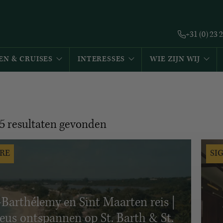
+31 (0) 23 
EN & CRUISES
INTERESSES
WIE ZIJN WIJ
5
resultaten gevonden
RE
SI
-Barthélemy en Sint Maarten reis |
us ontspannen op St. Barth & St.