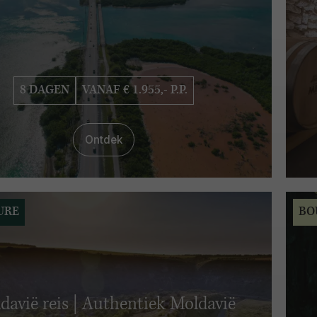
8 DAGEN
VANAF € 1.955,- P.P.
Ontdek
URE
BO
davië reis | Authentiek Moldavië