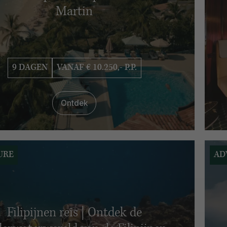
Martin
9 DAGEN
VANAF € 10.250,- P.P.
Ontdek
URE
AD
Filipijnen reis | Ontdek de