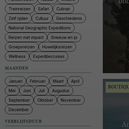
ond
Treinreizen
Safari
Culinair
Zelf rijden
Cultuur
Geschiedenis
National Geographic Expeditions
Reizen met impact
Sneeuw en ijs
Groepsreizen
Huwelijksreizen
Wellness
Expeditiecruises
MAANDEN
Januari
Februari
Maart
April
BOUTIQ
Mei
Juni
Juli
Augustus
September
Oktober
November
December
VERBLIJFSDUUR
Am