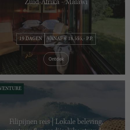
Zuid-Afrika - Malawi
19 DAGEN
VANAF € 18.555,- P.P.
Ontdek
VENTURE
Filipijnen reis | Lokale beleving,