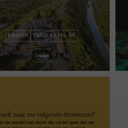
8 DAGEN
VANAF € 2.195,- P.P.
Ontdek
zoek naar uw volgende droomreis?
en de wereld met reizen die verder gaan dan uw