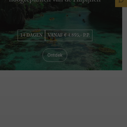
Sta
Ch
14 DAGEN
VANAF € 4.895,- P.P.
Ontdek