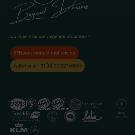
Selfdrive reizen
Vacatures
Poolgebied
Treinreizen
Facebook
Instagram
LinkedIn
Op zoek naar uw volgende droomreis?
Neem contact met ons op
Bel ons: +31 (0) 23 221 0800