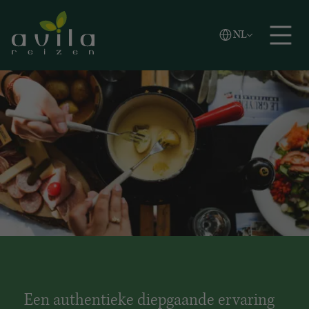
Vlaams
NL
Zoeken
English
Español
Een authentieke diepgaande ervaring