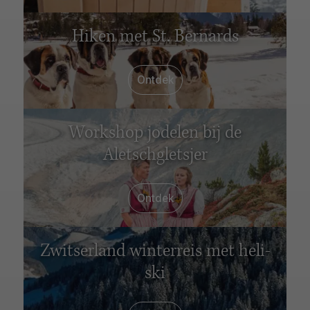
Hiken met St. Bernards
Ontdek
Workshop jodelen bij de
Aletschgletsjer
Ontdek
Zwitserland winterreis met heli-
ski