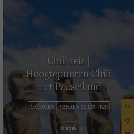
Chili reis |
Hoogtepunten Chili
met Paaseiland
Zo
19 DAGEN
VANAF € 11.150,- P.P.
Rei
Ontdek
Pla