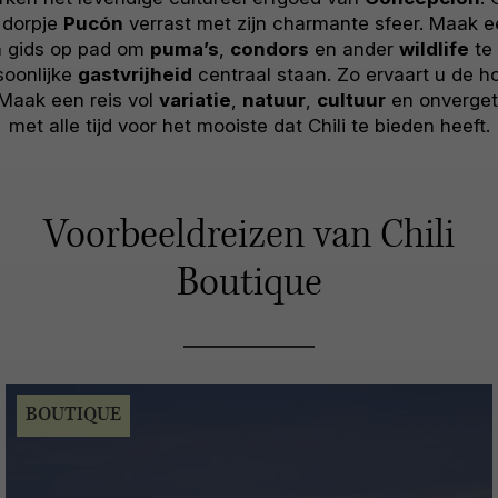
e dorpje
Pucón
verrast met zijn charmante sfeer. Maak 
n gids op pad om
puma’s
,
condors
en ander
wildlife
te 
soonlijke
gastvrijheid
centraal staan. Zo ervaart u de h
 Maak een reis vol
variatie
,
natuur
,
cultuur
en onverget
met alle tijd voor het mooiste dat Chili te bieden heeft.
Voorbeeldreizen van Chili
Boutique
BOUTIQUE