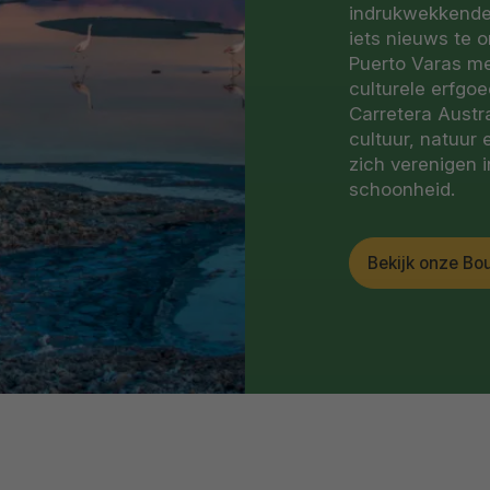
indrukwekkende f
iets nieuws te 
Puerto Varas met
culturele erfgo
Carretera Austr
cultuur, natuur
zich verenigen i
schoonheid.
Bekijk onze Bou