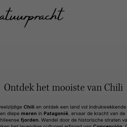
tuurpracht
Ontdek het mooiste van Chili
eelzijdige
Chili
en ontdek een land vol indrukwekkend
en diepe
meren
in
Patagonië
, ervaar de kracht van de
hileense
fjorden
. Wandel door de historische straten 
erken het levendige cultureel erfgoed van
Concepción
. 