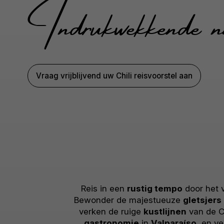
Indrukwekkende na
Vraag vrijblijvend uw Chili reisvoorstel aan
Reis in een
rustig tempo
door het v
Bewonder de majestueuze
gletsjers
verken de ruige
kustlijnen
van de C
gastronomie
in
Valparaíso
, en v