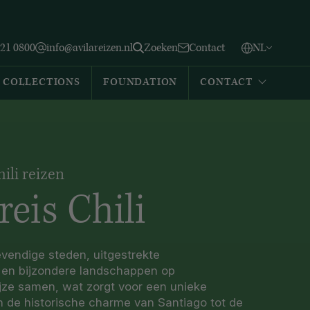
Vlaams
English
Zoeken
221 0800
info@avilareizen.nl
Zoeken
Contact
NL
Español
COLLECTIONS
FOUNDATION
CONTACT
ili reizen
eis Chili
evendige steden, uitgestrekte
 en bijzondere landschappen op
ze samen, wat zorgt voor een unieke
an de historische charme van Santiago tot de