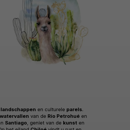
e
landschappen
en culturele
parels
.
watervallen
van de
Río Petrohué
en
van
Santiago
, geniet van de
kunst
en
Op het eiland
Chiloé
vindt u rust en