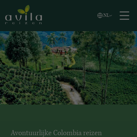
Vlaams
NL
Zoeken
English
Español
Avontuurlijke Colombia reizen