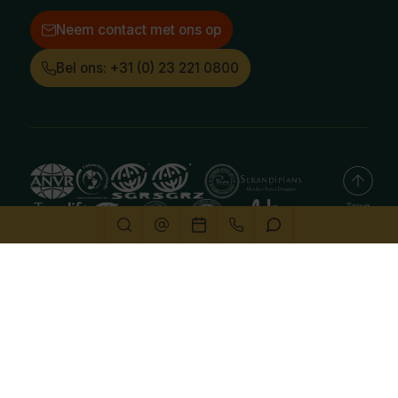
Neem contact met ons op
Bel ons: +31 (0) 23 221 0800
Deze website gebruikt cookies
We gebruiken cookies om de website goed te laten
functioneren. Meer informatie is beschikbaar in onze
privacyverklaring
. Door op accepteren te klikken, geef je
aan hiermee akkoord te gaan.