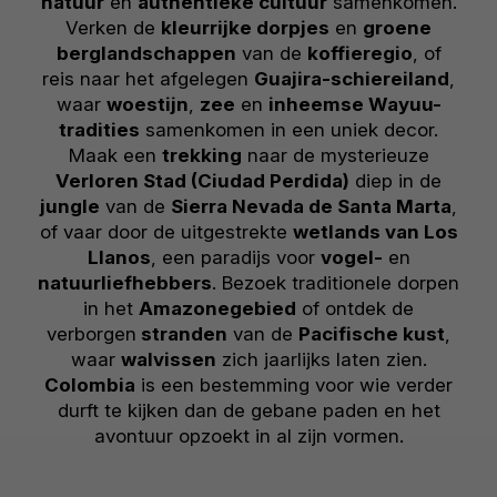
natuur
en
authentieke cultuur
samenkomen.
Verken de
kleurrijke dorpjes
en
groene
berglandschappen
van de
koffieregio
, of
reis naar het afgelegen
Guajira-schiereiland
,
waar
woestijn
,
zee
en
inheemse Wayuu-
tradities
samenkomen in een uniek decor.
Maak een
trekking
naar de mysterieuze
Verloren Stad (Ciudad Perdida)
diep in de
jungle
van de
Sierra Nevada de Santa Marta
,
of vaar door de uitgestrekte
wetlands van Los
Llanos
, een paradijs voor
vogel-
en
natuurliefhebbers
. Bezoek traditionele dorpen
in het
Amazonegebied
of ontdek de
verborgen
stranden
van de
Pacifische kust
,
waar
walvissen
zich jaarlijks laten zien.
Colombia
is een bestemming voor wie verder
durft te kijken dan de gebane paden en het
avontuur opzoekt in al zijn vormen.