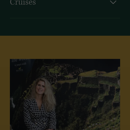
Cruises
Cruises in Colombia voeren langs
adembenemende tropische kustlijnen,
paradijselijke eilanden en kleurrijke
havenstadjes. Bovendien is Colombia een
belangrijk vertrekpunt voor cruises naar het
Caribisch gebied.
Bekijk onze cruises