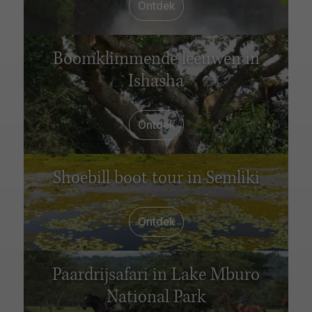
Ontdek
Boomklimmende leeuwen in
Ishasha
Ontdek
Shoebill boot tour in Semliki
Ontdek
Paardrijsafari in Lake Mburo
National Park