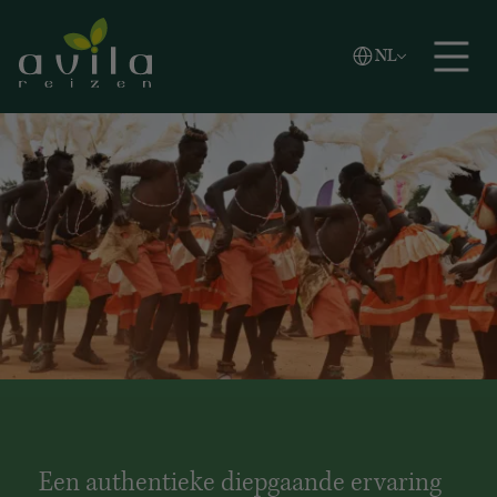
Vlaams
NL
Zoeken
English
Español
Een authentieke diepgaande ervaring