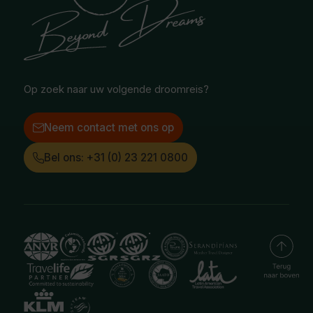
Selfdrive reizen
Vacatures
Poolgebied
Treinreizen
Facebook
Instagram
LinkedIn
Op zoek naar uw volgende droomreis?
Neem contact met ons op
Bel ons: +31 (0) 23 221 0800