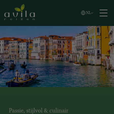
Vlaams
NL
Zoeken
English
Español
Passie, stijlvol & culinair