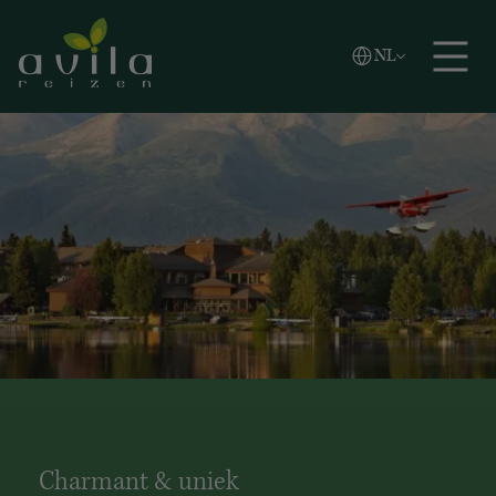
Vlaams
NL
Zoeken
English
Español
Charmant & uniek