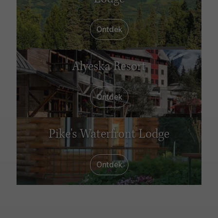
Ontdek
Alyeska Resort
Ontdek
Pike's Waterfront Lodge
Ontdek