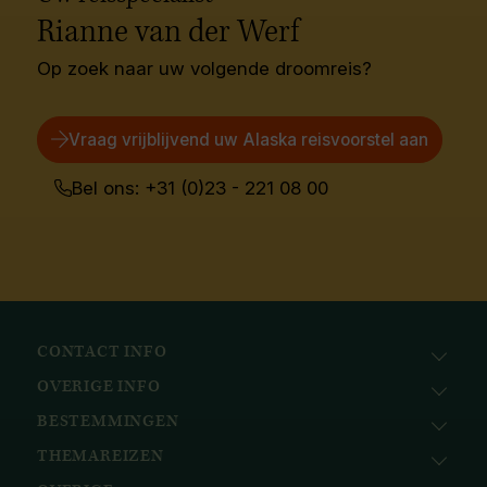
Rianne van der Werf
Op zoek naar uw volgende droomreis?
Vraag vrijblijvend uw Alaska reisvoorstel aan
Bel ons: +31 (0)23 - 221 08 00
CONTACT INFO
OVERIGE INFO
Avila Reizen
Nieuwe Gracht 78
BESTEMMINGEN
KvK: 51111616
2011 NJ, Haarlem
BTW nr.: NL823096415B01
THEMAREIZEN
Afrika
+31 (0) 23 221 0800
Bank: ABN AMRO
Azië