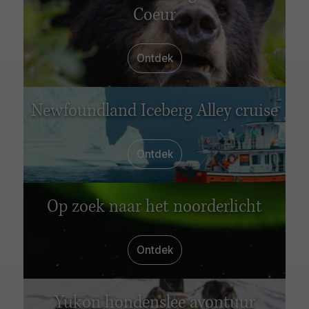
Coeur
Ontdek
Newfoundland Iceberg Alley cruise
Ontdek
Op zoek naar het noorderlicht
Ontdek
Yukon hondenslee avontuur