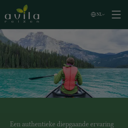
Vlaams
NL
Zoeken
English
Español
Een authentieke diepgaande ervaring