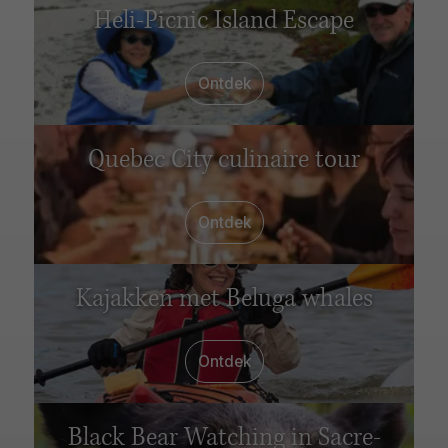
Heli-Picnic Island Escape
Ontdek
Quebec City culinaire tour
Ontdek
Kajakken met Beluga whales
Ontdek
Black Bear Watching in Sacre-