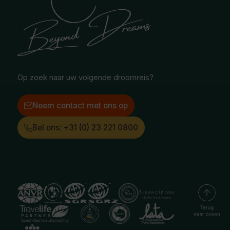
Safari & Wildlife reizen
Reisvoorwaarden
Oceanië
Selfdrive reizen
Vacatures
Poolgebied
Treinreizen
Facebook
Instagram
LinkedIn
Op zoek naar uw volgende droomreis?
Neem contact met ons op
Bel ons: +31 (0) 23 221 0800