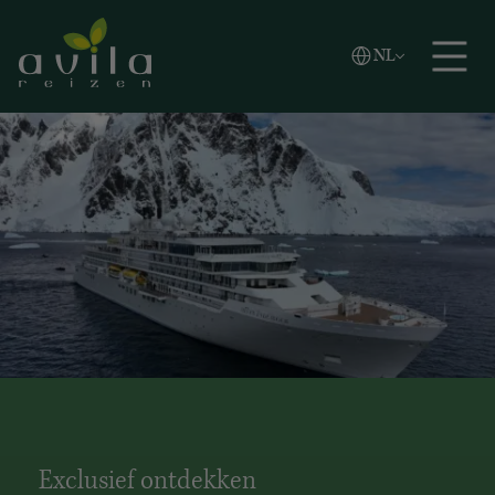
Vlaams
NL
Zoeken
English
Español
Exclusief ontdekken