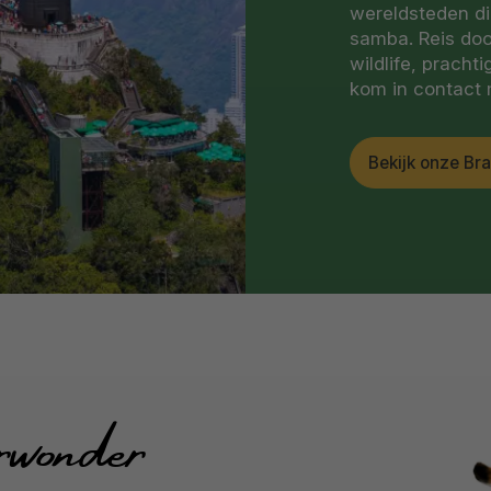
wereldsteden di
samba. Reis door
wildlife, prach
kom in contact m
Bekijk onze Bra
wonder