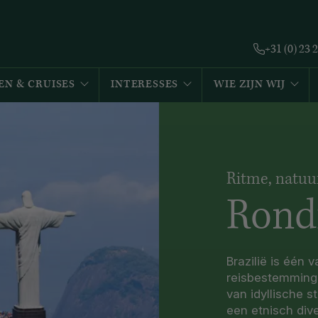
+31 (0) 23 
EN & CRUISES
INTERESSES
WIE ZIJN WIJ
Ritme, natuu
Rondr
Brazilië is één
reisbestemminge
van idyllische 
een etnisch div