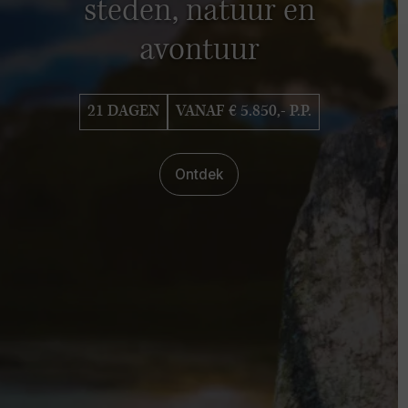
steden, natuur en
avontuur
21 DAGEN
VANAF € 5.850,- P.P.
Ontdek