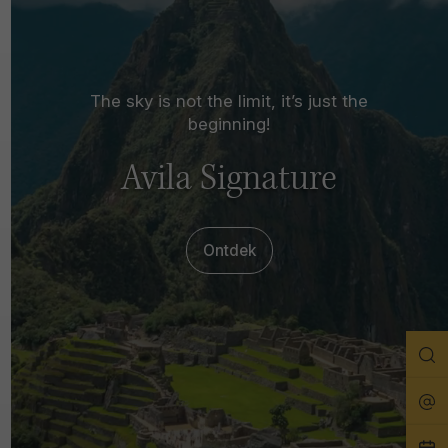
The sky is not the limit, it’s just the
beginning!
Avila Signature
Ontdek
Zo
Rei
Pla