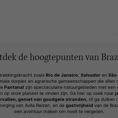
tdek de hoogtepunten van Brazi
trekkingskracht zoals
Rio de Janeiro
,
Salvador
en
São 
loniale dorpjes en agrarische gemeenschappen die allen
de
Pantanal
zijn spectaculaire natuurgebieden met een e
n op onze planeet te vinden zijn. Ga hier op zoek naar
j
rvallen, geniet van goudgele stranden,
of ga duiken 
orging van Avila Reizen, en de
gastvrijheid
van de Brazi
een avontuur maken om nooit te vergeten.