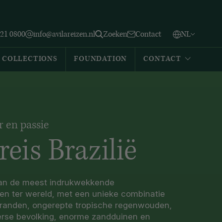
Vlaams
English
Zoeken
221 0800
info@avilareizen.nl
Zoeken
Contact
NL
Español
COLLECTIONS
FOUNDATION
CONTACT
r en passie
eis Brazilië
 van de meest indrukwekkende
n ter wereld, met een unieke combinatie
stranden, ongerepte tropische regenwouden,
erse bevolking, enorme zandduinen en