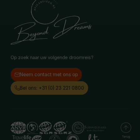
Ontvang onze nieuwsbrief
Midden-Oosten
National Geographic Expeditions
Blog
Noord-Amerika
Safari & Wildlife reizen
Reisvoorwaarden
Oceanië
Selfdrive reizen
Vacatures
Poolgebied
Treinreizen
Facebook
Instagram
LinkedIn
Op zoek naar uw volgende droomreis?
Neem contact met ons op
Bel ons: +31 (0) 23 221 0800