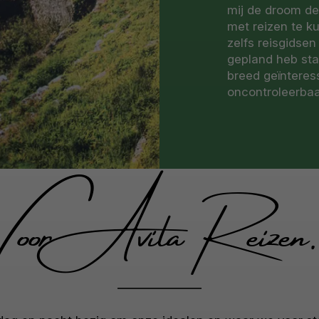
mij de droom de
met reizen te k
zelfs reisgidsen
gepland heb staa
breed geïnteres
oncontroleerbaar
Voor Avila Reizen..