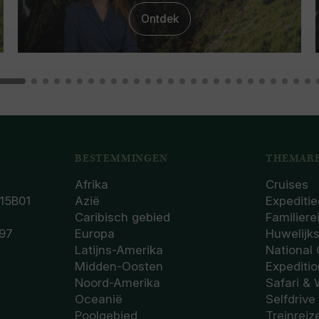
Ontdek
BESTEMMINGEN
THEMARE
Afrika
Cruises
15B01
Azië
Expeditie
Caribisch gebied
Familiere
97
Europa
Huwelijk
Latijns-Amerika
National
Midden-Oosten
Expediti
Noord-Amerika
Safari & 
Oceanië
Selfdrive
Poolgebied
Treinreiz