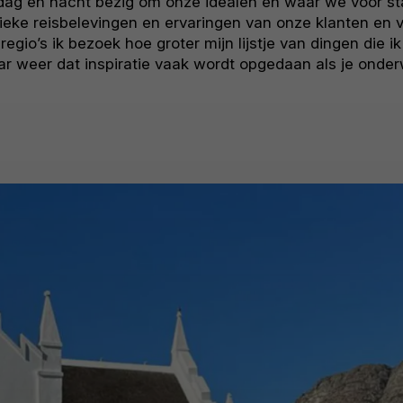
ik dag en nacht bezig om onze idealen en waar we voor s
nieke reisbelevingen en ervaringen van onze klanten en v
regio’s ik bezoek hoe groter mijn lijstje van dingen die
r weer dat inspiratie vaak wordt opgedaan als je onde