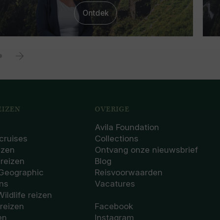
Ontdek
IZEN
OVERIGE
Avila Foundation
cruises
Collections
izen
Ontvang onze nieuwsbrief
sreizen
Blog
 Geographic
Reisvoorwaarden
ons
Vacatures
Wildlife reizen
 reizen
Facebook
en
Instagram