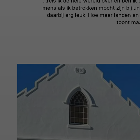
...reis ik de hele wereld over en ben 
mens als ik betrokken mocht zijn bij u
daarbij erg leuk. Hoe meer landen en 
toont maa