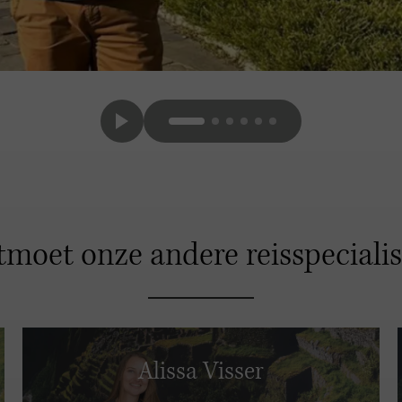
moet onze andere reisspeciali
Alissa Visser