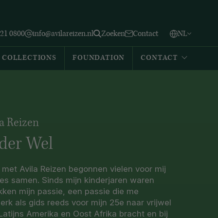
Vlaams
English
Zoeken
221 0800
info@avilareizen.nl
Zoeken
Contact
NL
Español
COLLECTIONS
FOUNDATION
CONTACT
la Reizen
der Wel
k met Avila Reizen begonnen vielen voor mij
jes samen. Sinds mijn kinderjaren waren
kken mijn passie, een passie die me
rk als gids reeds voor mijn 25e naar vrijwel
Latijns Amerika en Oost Afrika bracht en bij