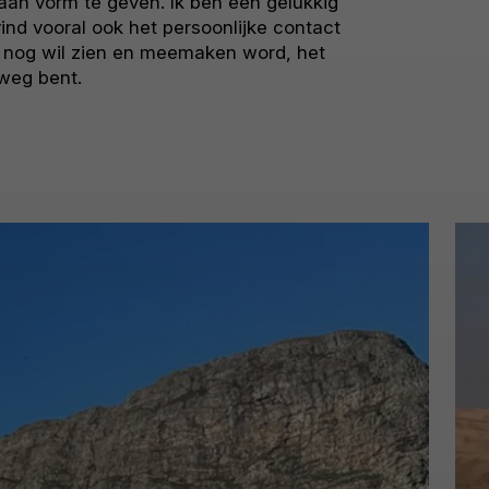
taan vorm te geven. Ik ben een gelukkig
ind vooral ook het persoonlijke contact
 ik nog wil zien en meemaken word, het
rweg bent.