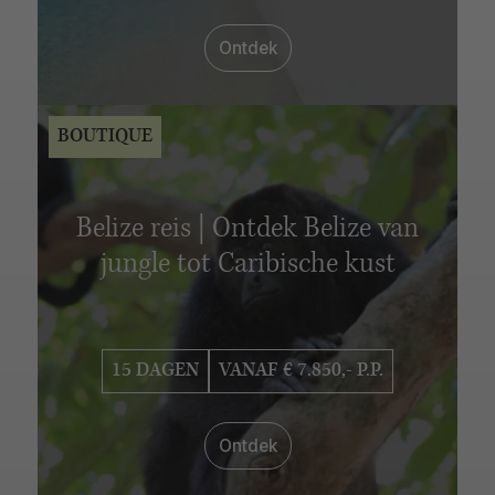
VERBLIJFSDUUR
Ontdek
6 - 10 dagen
11 - 15 dagen
16 - 20 dagen
21 - 25 dagen
26 - 30 dagen
BOUTIQUE
Belize reis | Ontdek Belize van
jungle tot Caribische kust
15 DAGEN
VANAF € 7.850,- P.P.
Ontdek