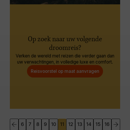
Op zoek naar uw volgende
droomreis?
Verken de wereld met reizen die verder gaan dan
uw verwachtingen, in volledige luxe en comfort.
Reisvoorstel op maat aanvragen
6
7
8
9
10
11
12
13
14
15
16