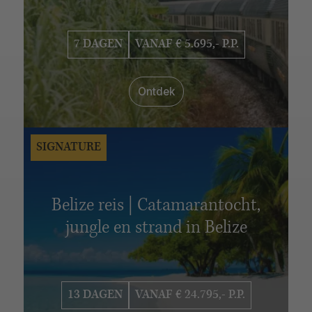
Adventure
Boutique
Signature
7 DAGEN
VANAF € 5.695,- P.P.
INTERESSES
Strand
Steden
Cruise
Familiereizen
Natuur
Ontdek
Wildlife
Treinreizen
Safari
Culinair
Zelf rijden
Cultuur
Geschiedenis
SIGNATURE
National Geographic Expeditions
Reizen met impact
Sneeuw en ijs
Groepsreizen
Huwelijksreizen
Wellness
Expeditiecruises
Belize reis | Catamarantocht,
MAANDEN
jungle en strand in Belize
Januari
Februari
Maart
April
Mei
Juni
Juli
Augustus
September
Oktober
November
13 DAGEN
VANAF € 24.795,- P.P.
December