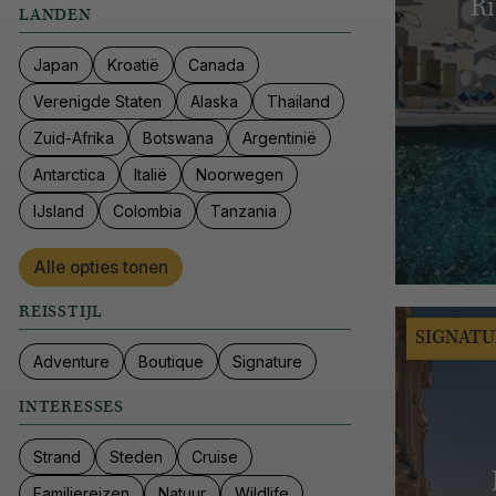
Ri
LANDEN
Japan
Kroatië
Canada
Verenigde Staten
Alaska
Thailand
Zuid-Afrika
Botswana
Argentinië
Antarctica
Italië
Noorwegen
IJsland
Colombia
Tanzania
Alle opties tonen
REISSTIJL
SIGNATU
Adventure
Boutique
Signature
INTERESSES
Strand
Steden
Cruise
Familiereizen
Natuur
Wildlife