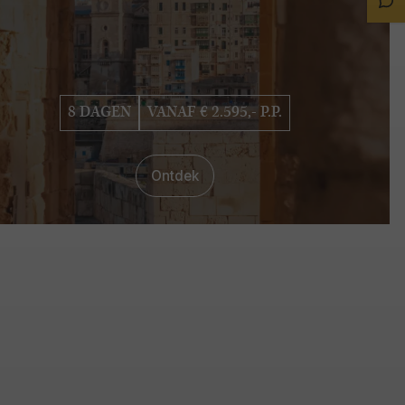
Sta
Ch
8 DAGEN
VANAF € 2.595,- P.P.
Ontdek