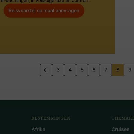
verwachtingen, in volledige luxe en comfort.
Reisvoorstel op maat aanvragen
3
4
5
6
7
8
9
BESTEMMINGEN
THEMARE
Afrika
Cruises