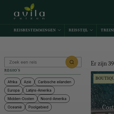
REISBESTEMMINGEN
REISSTIJL
TREIN
Er zijn
39
REGIO'S
BOUTIQ
Afrika
Azië
Caribische eilanden
Europa
Latijns-Amerika
Midden-Oosten
Noord-Amerika
Cost
Oceanië
Poolgebied