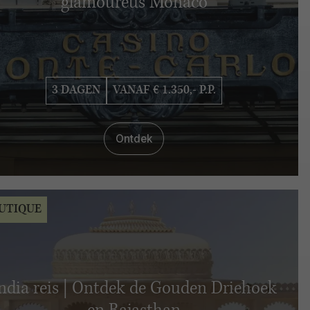
glamoureus Monaco
3 DAGEN
VANAF € 1.350,- P.P.
Ontdek
UTIQUE
ndia reis | Ontdek de Gouden Driehoek