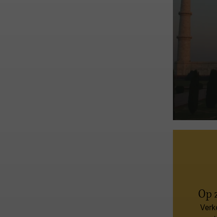
Op 
Verk