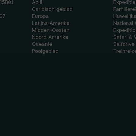
15B01
Azië
Expeditie
Caribisch gebied
Familiere
97
Europa
Huwelijk
Latijns-Amerika
National
Midden-Oosten
Expediti
Noord-Amerika
Safari & 
Oceanië
Selfdrive
Poolgebied
Treinreiz