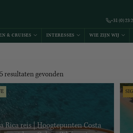
+31 (0) 23 
EN & CRUISES
INTERESSES
WIE ZIJN WIJ
5
resultaten gevonden
UE
SI
a Rica reis | Hoogtepunten Costa