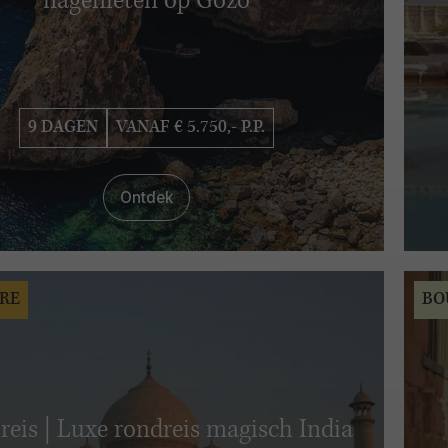
nagenieten op Gozo
9 DAGEN
VANAF € 5.750,- P.P.
Ontdek
RE
BO
 reis | Luxe rondreis magisch India