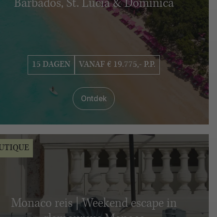
Barbados, St. Lucia & Dominica
15 DAGEN
VANAF € 19.775,- P.P.
Ontdek
UTIQUE
Monaco reis | Weekend escape in