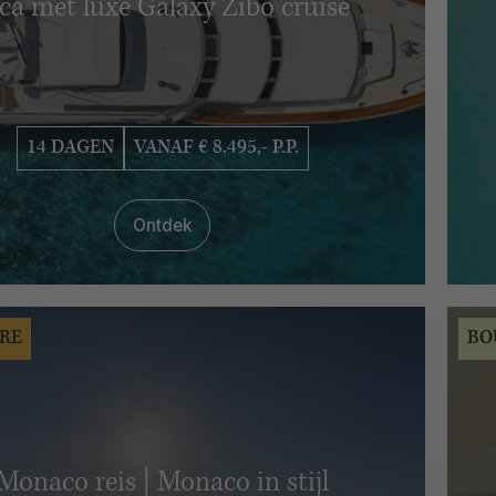
ca met luxe Galaxy Zibó cruise
14 DAGEN
VANAF € 8.495,- P.P.
Ontdek
RE
BO
Monaco reis | Monaco in stijl