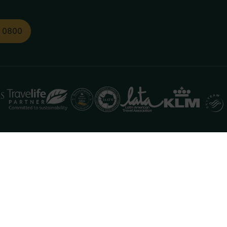
1 0800
functioneren. Meer informatie is beschikbaar in onze
pr