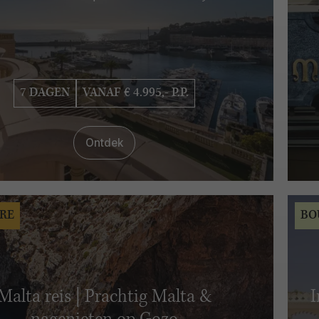
7 DAGEN
VANAF € 4.995,- P.P.
Ontdek
RE
BO
Malta reis | Prachtig Malta &
I