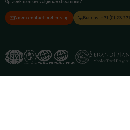
Op zoek naar uw volgende droomreis?
Neem contact met ons op
Bel ons: +31 (0) 23 22
Deze website gebruikt cookies
We gebruiken cookies om de website goed te laten 
je aan hiermee akkoord te gaan.