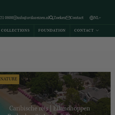
Vlaams
English
Zoeken
221 0800
info@avilareizen.nl
Zoeken
Contact
NL
Español
COLLECTIONS
FOUNDATION
CONTACT
GNATURE
Caribische reis | Eilandhoppen