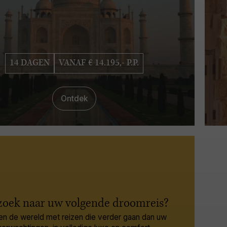
14 DAGEN
VANAF € 14.195,- P.P.
Ontdek
zoek naar uw volgende droomreis?
en de wereld met reizen die verder gaan dan uw