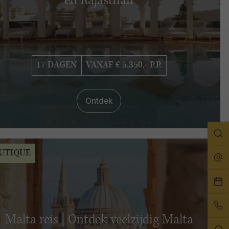
en Rajasthan
17 DAGEN
VANAF € 5.350,- P.P.
Ontdek
Zo
UTIQUE
Rei
Pla
ee
Bel
afs
on
Malta reis | Ontdek veelzijdig Malta