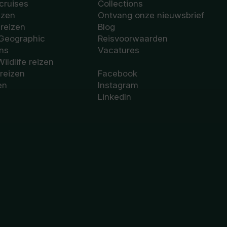
cruises
Collections
izen
Ontvang onze nieuwsbrief
sreizen
Blog
 Geographic
Reisvoorwaarden
ons
Vacatures
Wildlife reizen
 reizen
Facebook
en
Instagram
LinkedIn