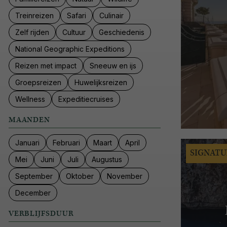
Treinreizen
Safari
Culinair
Zelf rijden
Cultuur
Geschiedenis
National Geographic Expeditions
Reizen met impact
Sneeuw en ijs
Groepsreizen
Huwelijksreizen
Wellness
Expeditiecruises
MAANDEN
Januari
Februari
Maart
April
SIGNATU
Mei
Juni
Juli
Augustus
September
Oktober
November
December
VERBLIJFSDUUR