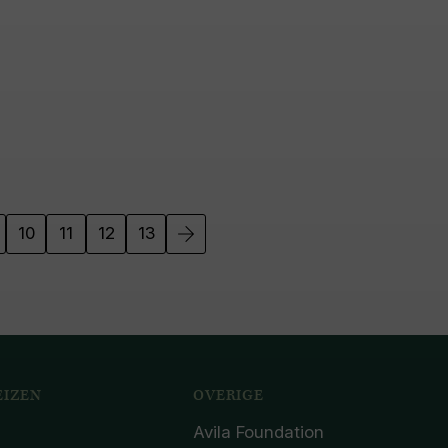
10
11
12
13
IZEN
OVERIGE
Avila Foundation