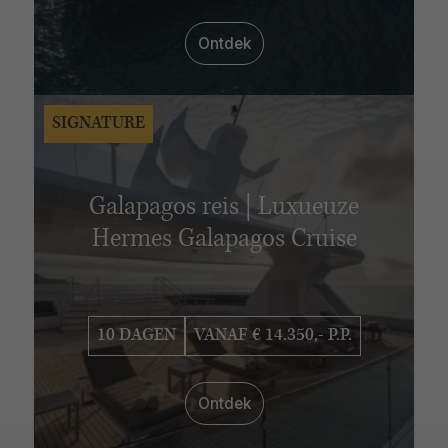
VERBLIJFSDUUR
Ontdek
6 - 10 dagen
11 - 15 dagen
16 - 20 dagen
21 - 25 dagen
26 - 30 dagen
SIGNATURE
Galapagos reis | Luxueuze
Hermes Galapagos Cruise
10 DAGEN
VANAF € 14.350,- P.P.
Ontdek