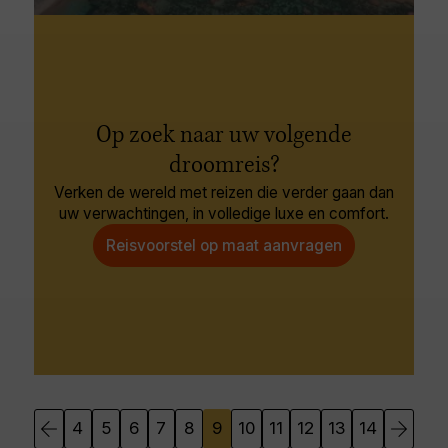
Op zoek naar uw volgende
droomreis?
Verken de wereld met reizen die verder gaan dan
uw verwachtingen, in volledige luxe en comfort.
Reisvoorstel op maat aanvragen
4
5
6
7
8
9
10
11
12
13
14