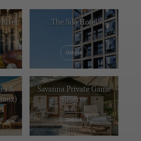
 River
The Silo Hotel
Ontdek
ges &
Savanna Private Game
eaux)
Reserve
Ontdek