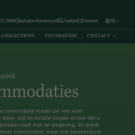
Vlaams
English
Zoeken
221 0800
info@avilareizen.nl
Zoeken
Contact
NL
Español
COLLECTIONS
FOUNDATION
CONTACT
uniek
mmodaties
 accommodatie maakt uw reis echt
 sfeer, stijl en locatie zorgen ervoor dat u
rbonden voelt met de omgeving. Zo wordt
 alleen comfortabel, maar ook betekenisvol.