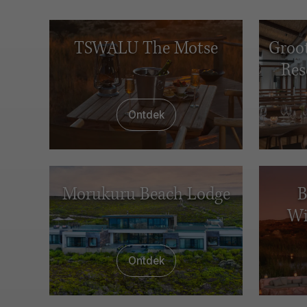
TSWALU The Motse
Groot
Res
Ontdek
Morukuru Beach Lodge
B
Wi
Ontdek