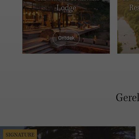
Lodge
Res
Ontdek
Gerel
SIGNATURE