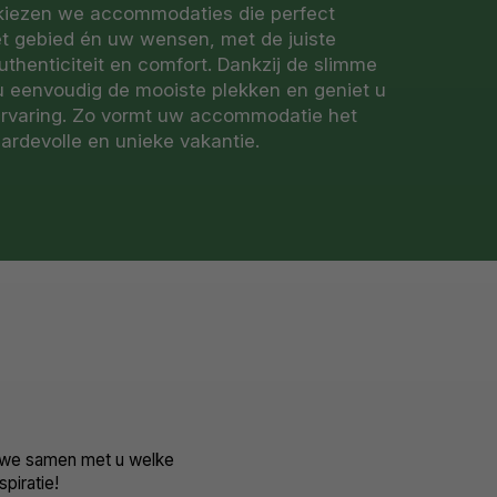
n kiezen we accommodaties die perfect
het gebied én uw wensen, met de juiste
uthenticiteit en comfort. Dankzij de slimme
 u eenvoudig de mooiste plekken en geniet u
ervaring. Zo vormt uw accommodatie het
ardevolle en unieke vakantie.
 we samen met u welke
spiratie!