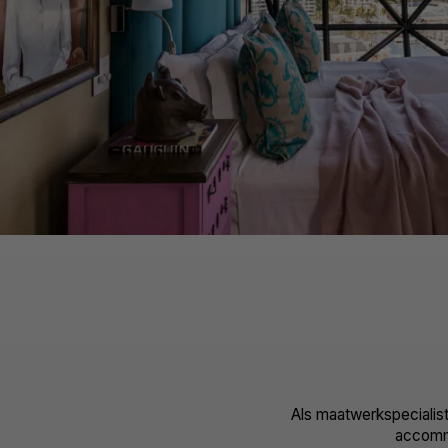
Als maatwerkspeciali
accommod