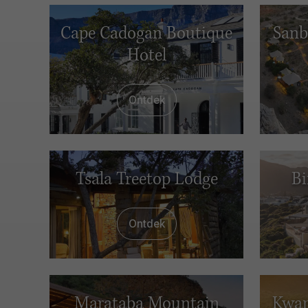
Cape Cadogan Boutique
Sanb
Hotel
Ontdek
Tsala Treetop Lodge
Bi
Ontdek
Marataba Mountain
Kwan