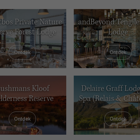
bos Private Nature
andBeyond Tengile
erve Forest Lodge
Lodge
Ontdek
Ontdek
ushmans Kloof
Delaire Graff Lod
lderness Reserve
Spa (Relais & Chât
Ontdek
Ontdek