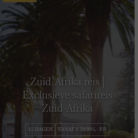
Zuid-Afrika reis |
Exclusieve safarireis
Zuid-Afrika
15 DAGEN
VANAF € 29.995,- P.P.