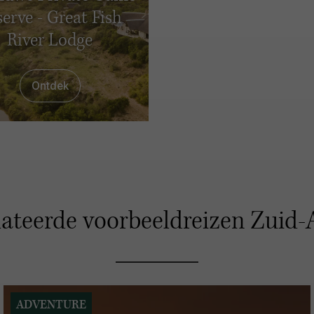
erve - Great Fish
River Lodge
Ontdek
ateerde voorbeeldreizen Zuid-
ADVENTURE