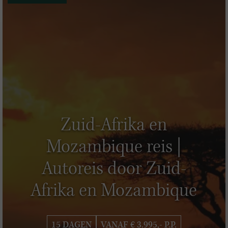
Zuid-Afrika en
Mozambique reis |
Autoreis door Zuid-
Afrika en Mozambique
15 DAGEN
VANAF € 3.995,- P.P.