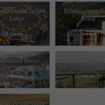
ona Dwyka Tented
Babylonstoren F
Lodge
Hotel
Ontdek
Ontdek
rkenhead House
Emily Moon River 
Ontdek
Ontdek
dwe Private Game