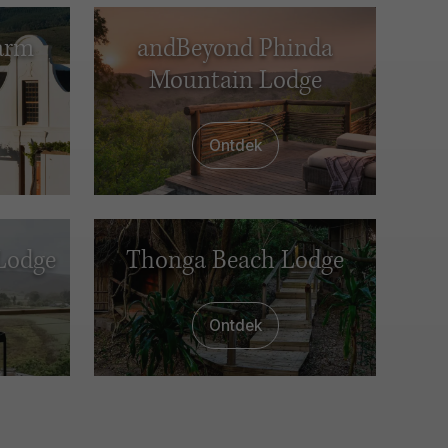
arm
andBeyond Phinda
Mountain Lodge
Ontdek
Lodge
Thonga Beach Lodge
Ontdek