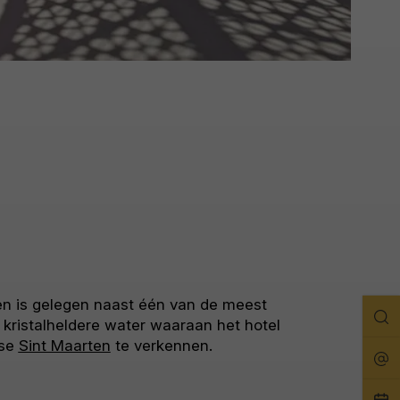
en is gelegen naast één van de meest
Zo
 kristalheldere water waaraan het hotel
dse
Sint Maarten
te verkennen.
Rei
Pla