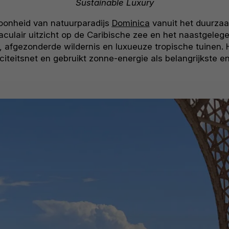
Sustainable Luxury
onheid van natuurparadijs
Dominica
vanuit het duurza
taculair uitzicht op de Caribische zee en het naastgele
 afgezonderde wildernis en luxueuze tropische tuinen. H
iciteitsnet en gebruikt zonne-energie als belangrijkste e