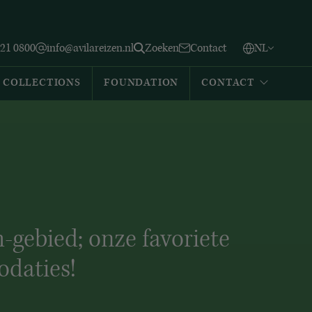
Vlaams
English
Zoeken
221 0800
info@avilareizen.nl
Zoeken
Contact
NL
Español
COLLECTIONS
FOUNDATION
CONTACT
h-gebied; onze favoriete
daties!