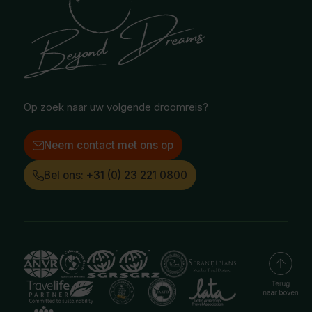
Noord-Amerika
Safari & Wildlife reizen
Reisvoorwaarden
Oceanië
Selfdrive reizen
Vacatures
Poolgebied
Treinreizen
Facebook
Instagram
LinkedIn
Op zoek naar uw volgende droomreis?
Neem contact met ons op
Bel ons: +31 (0) 23 221 0800