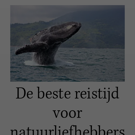
De beste reistijd
voor
natuurliefhebbers