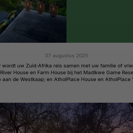
07 augustus 2025
ly wordt uw Zuid-Afrika reis samen met uw familie of vr
, River House en Farm House bij het Madikwe Game Res
p aan de Westkaap; en AtholPlace House en AtholPlace V