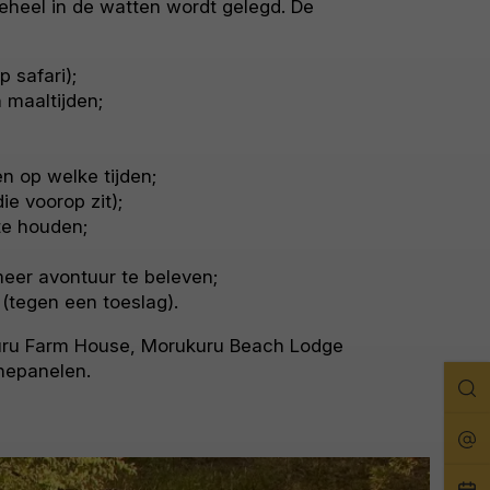
geheel in de watten wordt gelegd. De
 safari);
n maaltijden;
n op welke tijden;
ie voorop zit);
te houden;
eer avontuur te beleven;
 (tegen een toeslag).
kuru Farm House, Morukuru Beach Lodge
nepanelen.
Zo
Rei
Pla