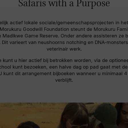
Safaris with a Purpose
ijk actief lokale sociale/gemeenschapsprojecten in het 
a Morukuru Goodwill Foundation steunt de Morukuru Fami
n Madikwe Game Reserve. Onder andere assisteren ze bi
 Dit varieert van neushoorns notching en DNA-monsters
veterinair werk.
unt u hier actief bij betrokken worden, via de optioneel
hool kunt bezoeken, een halve dag op pad gaat met de 
U kunt dit arrangement bijboeken wanneer u minimaal 
verblijft.