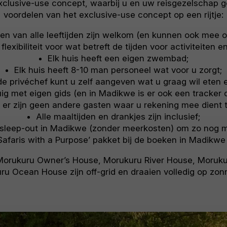
exclusive-use concept, waarbij u en uw reisgezelschap 
voordelen van het exclusive-use concept op een rijtje:
en van alle leeftijden zijn welkom (en kunnen ook mee op
flexibiliteit voor wat betreft de tijden voor activiteiten e
Elk huis heeft een eigen zwembad;
Elk huis heeft 8-10 man personeel wat voor u zorgt;
de privéchef kunt u zelf aangeven wat u graag wil eten e
uig met eigen gids (en in Madikwe is er ook een tracker d
, er zijn geen andere gasten waar u rekening mee dient 
Alle maaltijden en drankjes zijn inclusief;
 sleep-out in Madikwe (zonder meerkosten) om zo nog m
Safaris with a Purpose’ pakket bij de boeken in Madikwe
 Morukuru Owner’s House, Morukuru River House, Moru
ru Ocean House zijn off-grid en draaien volledig op zon