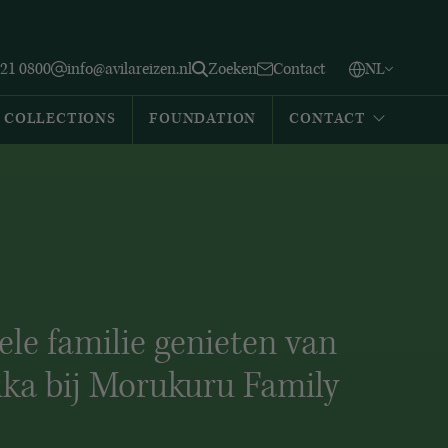
Vlaams
English
Zoeken
221 0800
info@avilareizen.nl
Zoeken
Contact
NL
Español
COLLECTIONS
FOUNDATION
CONTACT
ele familie genieten van
ika bij Morukuru Family