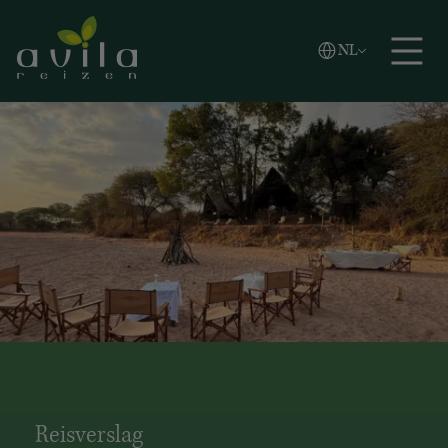
Vlaams
NL
Zoeken
English
Español
Reisverslag