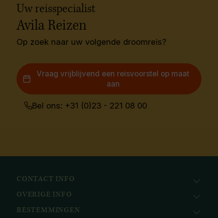
Uw reisspecialist
Avila Reizen
Op zoek naar uw volgende droomreis?
Vraag vrijblijvend een reisvoorstel op maat
aan
Bel ons: +31 (0)23 - 221 08 00
CONTACT INFO
OVERIGE INFO
Avila Reizen
Nieuwe Gracht 78
BESTEMMINGEN
KvK: 51111616