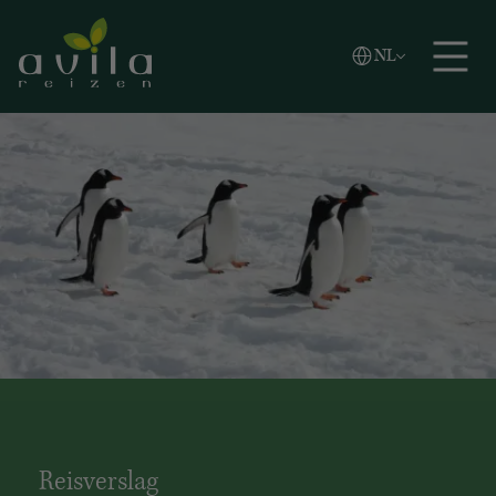
Vlaams
NL
Zoeken
English
Español
Reisverslag