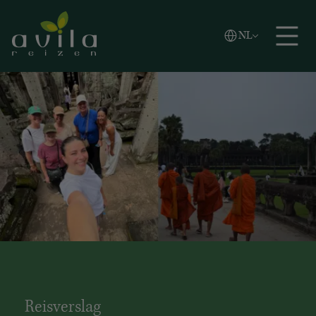
Vlaams
NL
Zoeken
English
Español
Reisverslag