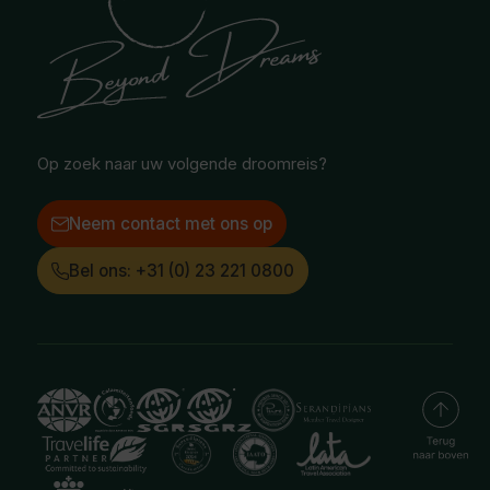
Safari & Wildlife reizen
Reisvoorwaarden
Oceanië
Selfdrive reizen
Vacatures
Poolgebied
Treinreizen
Facebook
Instagram
LinkedIn
Op zoek naar uw volgende droomreis?
Neem contact met ons op
Bel ons: +31 (0) 23 221 0800